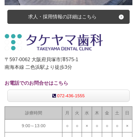
求人・採用情報の詳細はこちら
〒597-0062 大阪府貝塚市澤575-1
南海本線 二色浜駅より徒歩3分
お電話でのお問合せはこちら
072-436-1555
診療時間
月
火
水
木
金
土
日
9:00～13:00
○
○
×
○
○
○
×