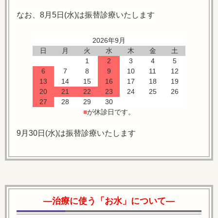
なお、8月5日(水)は振替診療いたします
2026年9月
日
月
火
水
木
金
土
1
2
3
4
5
6
7
8
9
10
11
12
13
14
15
16
17
18
19
20
21
22
23
24
25
26
27
28
29
30
■
が休診日です。
9月30日(水)は振替診療いたします
―治療に使う「お水」について―