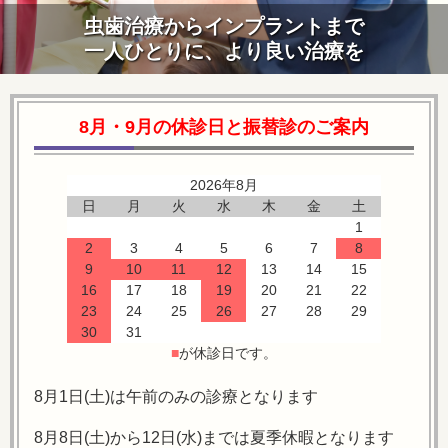
虫歯治療からインプラントまで
一人ひとりに、より良い治療を
8月・9月の休診日と振替診のご案内
2026年8月
日
月
火
水
木
金
土
1
2
3
4
5
6
7
8
9
10
11
12
13
14
15
16
17
18
19
20
21
22
23
24
25
26
27
28
29
30
31
■
が休診日です。
8月1日(土)は午前のみの診療となります
8月8日(土)から12日(水)までは夏季休暇となります